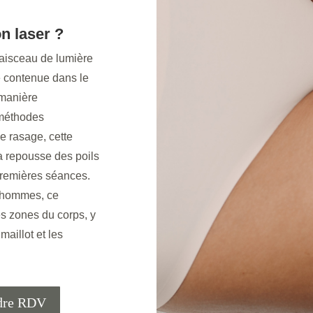
on laser ?
aisceau de lumière
e contenue dans le
 manière
 méthodes
le rasage, cette
a repousse des poils
premières séances.
 hommes, ce
es zones du corps, y
maillot et les
dre RDV